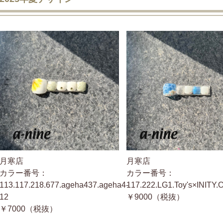
月寒店
月寒店
カラー番号：
カラー番号：
113.117.218.677.ageha437.ageha4-
117.222.LG1.Toy's×INITY
12
￥9000（税抜）
￥7000（税抜）