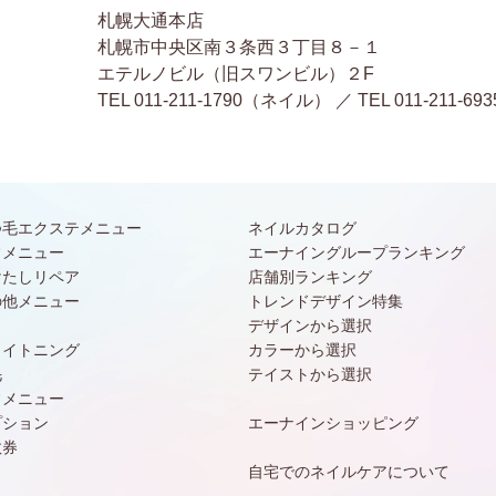
札幌大通本店
札幌市中央区南３条西３丁目８－１
エテルノビル（旧スワンビル）２F
TEL 011-211-1790（ネイル） ／ TEL 011-2
つ毛エクステメニュー
ネイルカタログ
常メニュー
エーナイングループランキング
けたしリペア
店舗別ランキング
の他メニュー
トレンドデザイン特集
デザインから選択
ワイトニング
カラーから選択
毛
テイストから選択
常メニュー
プション
エーナインショッピング
数券
自宅でのネイルケアについて