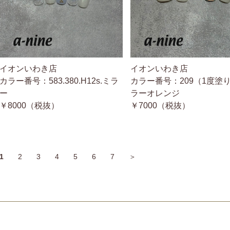
イオンいわき店
イオンいわき店
カラー番号：583.380.H12s.ミラ
カラー番号：209（1度塗り
ー
ラーオレンジ
￥8000（税抜）
￥7000（税抜）
1
2
3
4
5
6
7
＞