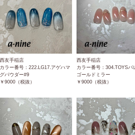
西友手稲店
西友手稲店
カラー番号：222.LG17.アゲハマ
カラー番号：304.TOYSパ
グパウダー#9
ゴールドミラー
￥9000（税抜）
￥9000（税抜）