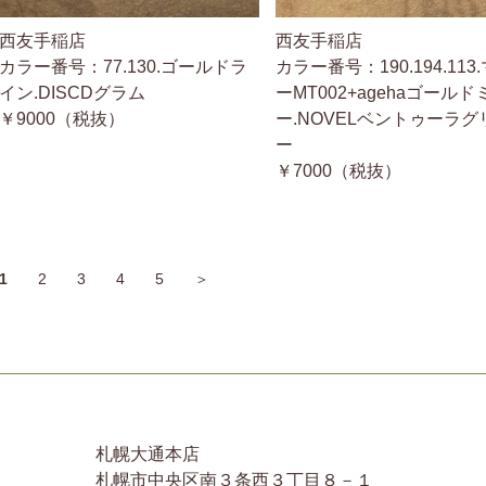
西友手稲店
西友手稲店
カラー番号：77.130.ゴールドラ
カラー番号：190.194.113
イン.DISCDグラム
ーMT002+agehaゴールド
￥9000（税抜）
ー.NOVELベントゥーラグ
ー
￥7000（税抜）
1
2
3
4
5
＞
札幌大通本店
札幌市中央区南３条西３丁目８－１