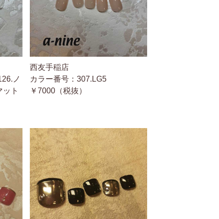
西友手稲店
126.ノ
カラー番号：307.LG5
マット
￥7000（税抜）