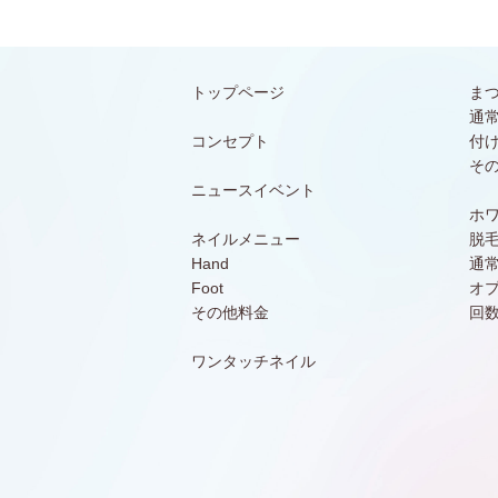
トップページ
ま
通
コンセプト
付
そ
ニュースイベント
ホ
ネイルメニュー
脱
Hand
通
Foot
オ
その他料金
回
ワンタッチネイル