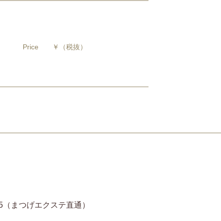
Price
￥
（税抜）
11-6935（まつげエクステ直通）